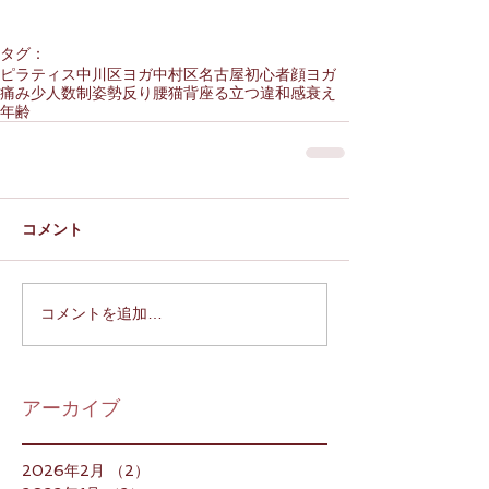
タグ：
ピラティス
中川区
ヨガ
中村区
名古屋
初心者
顔ヨガ
痛み
少人数制
姿勢
反り腰
猫背
座る
立つ
違和感
衰え
年齢
コメント
コメントを追加…
アーカイブ
2026年2月
（2）
2件の記事